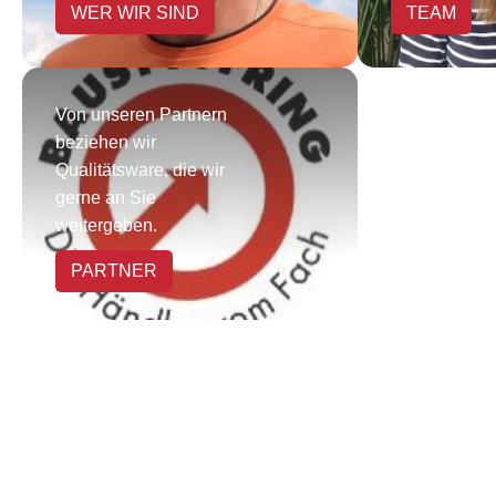
WER WIR SIND
TEAM
Von unseren Partnern
beziehen wir
Qualitätsware, die wir
gerne an Sie
weitergeben.
PARTNER