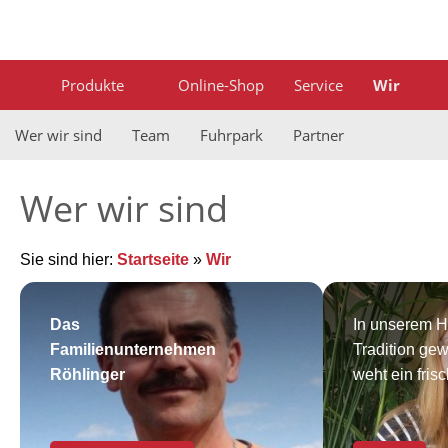
Produkte
Online-Shop
Service
Wir
Wer wir sind
Team
Fuhrpark
Partner
Wer wir sind
Sie sind hier:
Startseite
»
Wir
Das
In unserem H
Familienunternehmen
Tradition ge
Röhlinger
weht ein fris