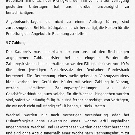
Bedenken hinsichtlich der Richtigkeit
,
der ihm von uns zur Verfügung
gestellten Unterlagen hat, uns hierüber unverzüglich zu
benachrichtigen.
Angebotsunterlagen, die nicht zu einem Auftrag führen, sind
zurückzugeben. Bei Nichtrückgabe sind wir berechtigt, die Kosten für die
Erstellung des Angebots in Rechnung zu stellen.
§
7 Zahlung
Der Kaufpreis muss innerhalb der von uns auf den Rechnungen
angegebenen Zahlungsfristen bei uns eingehen. Werden die
Zahlungsfristen nicht ein­ gehalten, so werden Fälligkeitszinsen von 1O %
über dem jeweiligen Basiszinssatz der Deutschen Bundesbank
berechnet. Die Berechnung eines weitergehenden Verzugsschadens
bleibt vorbehalten. Gerät der Käufer mit seiner Zahlung in Verzug,
werden sämtliche Zahlungsverpflichtungen aus der
Geschäftsverbindung, auch solche, für die Wechsel hingegeben worden
sind, sofort vollständig fällig. Wir sind ferner berechtigt, von Verträgen,
die wir noch nicht vollständig erfüllt haben, zurückzutreten.
Wechsel werden nur nach vorheriger Vereinbarung oder bei
Diskontfähigkeit ohne Gewährung eines Skontos erfüllungshalber
angenommen. Wechsel­ und Diskontspesen werden gesondert berechnet
und sind ohne Abzug innerhalb einer Woche nach Rechnungsdatum zu